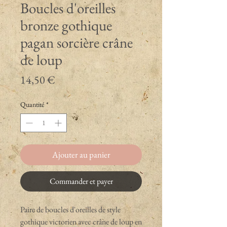
Boucles d'oreilles
bronze gothique
pagan sorcière crâne
de loup
Prix
14,50 €
Quantité
*
Ajouter au panier
Commander et payer
Paire de boucles d'oreilles de style
gothique victorien avec crâne de loup en